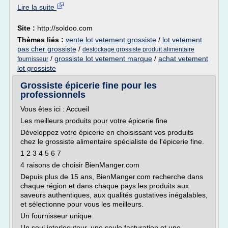
Lire la suite
Site :
http://soldoo.com
Thèmes liés :
vente lot vetement grossiste
/
lot vetement
pas cher grossiste
/
destockage grossiste produit alimentaire
/
grossiste lot vetement marque
/
achat vetement
fournisseur
lot grossiste
Grossiste épicerie fine pour les
professionnels
Vous êtes ici : Accueil
Les meilleurs produits pour votre épicerie fine
Développez votre épicerie en choisissant vos produits
chez le grossiste alimentaire spécialiste de l'épicerie fine.
1 2 3 4 5 6 7
4 raisons de choisir BienManger.com
Depuis plus de 15 ans, BienManger.com recherche dans
chaque région et dans chaque pays les produits aux
saveurs authentiques, aux qualités gustatives inégalables,
et sélectionne pour vous les meilleurs.
Un fournisseur unique
Un seul interlocuteur, une seule facturation et une