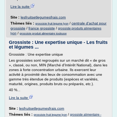
Lire la suite
Site :
lesfruitsetlegumesfrais.com
Thèmes liés :
/
centrale d'achat pour
grossiste fruit legume lyon
grossiste
/
france grossiste
/
grossiste produits alimentaires
/
lyon
grossiste produit alimentaire toulouse
Grossiste : Une expertise unique - Les fruits
et légumes ...
Grossiste : Une expertise unique
Les grossistes sont regroupés sur un marché dit « de gros
», classé, ou non, MIN (Marché d'Intérêt National), dans les
zones à forte concentration urbaine. Ils exercent leur
activité à proximité des lieux de consommation avec une
gamme très étendue de produits (espèces et variétés,
maturité, origines, produits bruts ou préparés, etc.).
40 %...
Lire la suite
Site :
lesfruitsetlegumesfrais.com
Thèmes liés :
/
grossiste alimentaire -
grossiste fruit legume lyon