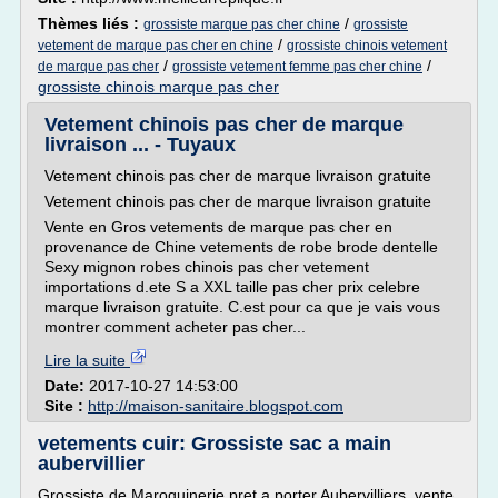
Thèmes liés :
/
grossiste marque pas cher chine
grossiste
/
vetement de marque pas cher en chine
grossiste chinois vetement
/
/
de marque pas cher
grossiste vetement femme pas cher chine
grossiste chinois marque pas cher
Vetement chinois pas cher de marque
livraison ... - Tuyaux
Vetement chinois pas cher de marque livraison gratuite
Vetement chinois pas cher de marque livraison gratuite
Vente en Gros vetements de marque pas cher en
provenance de Chine vetements de robe brode dentelle
Sexy mignon robes chinois pas cher vetement
importations d.ete S a XXL taille pas cher prix celebre
marque livraison gratuite. C.est pour ca que je vais vous
montrer comment acheter pas cher...
Lire la suite
Date:
2017-10-27 14:53:00
Site :
http://maison-sanitaire.blogspot.com
vetements cuir: Grossiste sac a main
aubervillier
Grossiste de Maroquinerie pret a porter Aubervilliers, vente