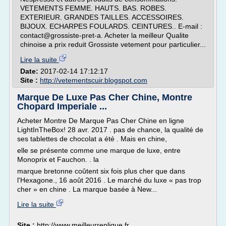
VETEMENTS FEMME. HAUTS. BAS. ROBES.
EXTERIEUR. GRANDES TAILLES. ACCESSOIRES.
BIJOUX. ECHARPES FOULARDS. CEINTURES.. E-mail :
contact@grossiste-pret-a. Acheter la meilleur Qualite
chinoise a prix reduit Grossiste vetement pour particulier...
Lire la suite
Date:
2017-02-14 17:12:17
Site :
http://vetementscuir.blogspot.com
Marque De Luxe Pas Cher Chine, Montre
Chopard Imperiale ...
Acheter Montre De Marque Pas Cher Chine en ligne
LightInTheBox! 28 avr. 2017 . pas de chance, la qualité de
ses tablettes de chocolat a été . Mais en chine,
elle se présente comme une marque de luxe, entre
Monoprix et Fauchon. . la
marque bretonne coûtent six fois plus cher que dans
l'Hexagone., 16 août 2016 . Le marché du luxe « pas trop
cher » en chine . La marque basée à New...
Lire la suite
Site :
http://www.meilleurreplique.fr