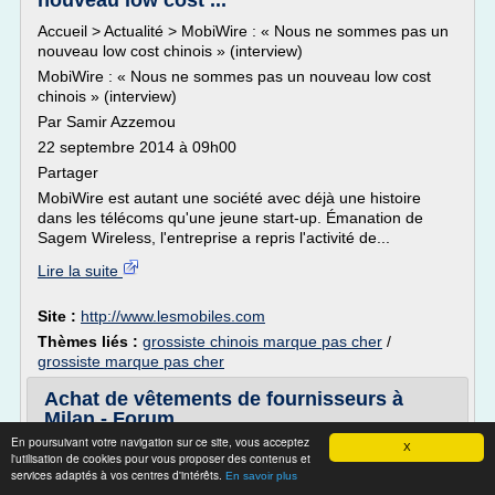
nouveau low cost ...
Accueil > Actualité > MobiWire : « Nous ne sommes pas un
nouveau low cost chinois » (interview)
MobiWire : « Nous ne sommes pas un nouveau low cost
chinois » (interview)
Par Samir Azzemou
22 septembre 2014 à 09h00
Partager
MobiWire est autant une société avec déjà une histoire
dans les télécoms qu'une jeune start-up. Émanation de
Sagem Wireless, l'entreprise a repris l'activité de...
Lire la suite
Site :
http://www.lesmobiles.com
Thèmes liés :
grossiste chinois marque pas cher
/
grossiste marque pas cher
Achat de vêtements de fournisseurs à
Milan - Forum ...
En poursuivant votre navigation sur ce site, vous acceptez
J'ai une boutique de vêtements à Metz (Moselle) Nord Est
X
l'utilisation de cookies pour vous proposer des contenus et
de la France.
services adaptés à vos centres d'intérêts.
En savoir plus