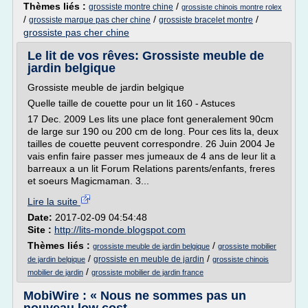
Thèmes liés :
/
grossiste montre chine
grossiste chinois montre rolex
/
/
/
grossiste marque pas cher chine
grossiste bracelet montre
grossiste pas cher chine
Le lit de vos rêves: Grossiste meuble de
jardin belgique
Grossiste meuble de jardin belgique
Quelle taille de couette pour un lit 160 - Astuces
17 Dec. 2009 Les lits une place font generalement 90cm
de large sur 190 ou 200 cm de long. Pour ces lits la, deux
tailles de couette peuvent correspondre. 26 Juin 2004 Je
vais enfin faire passer mes jumeaux de 4 ans de leur lit a
barreaux a un lit Forum Relations parents/enfants, freres
et soeurs Magicmaman. 3...
Lire la suite
Date:
2017-02-09 04:54:48
Site :
http://lits-monde.blogspot.com
Thèmes liés :
/
grossiste meuble de jardin belgique
grossiste mobilier
/
/
grossiste en meuble de jardin
de jardin belgique
grossiste chinois
/
mobilier de jardin
grossiste mobilier de jardin france
MobiWire : « Nous ne sommes pas un