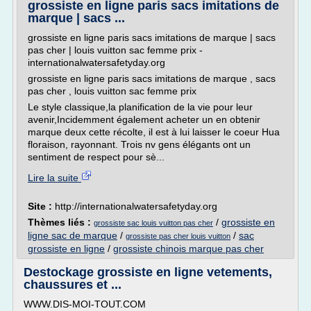
grossiste en ligne paris sacs imitations de
marque | sacs ...
grossiste en ligne paris sacs imitations de marque | sacs
pas cher | louis vuitton sac femme prix -
internationalwatersafetyday.org
grossiste en ligne paris sacs imitations de marque , sacs
pas cher , louis vuitton sac femme prix
Le style classique,la planification de la vie pour leur
avenir,Incidemment également acheter un en obtenir
marque deux cette récolte, il est à lui laisser le coeur Hua
floraison, rayonnant. Trois nv gens élégants ont un
sentiment de respect pour sè...
Lire la suite
Site :
http://internationalwatersafetyday.org
Thèmes liés :
/
grossiste en
grossiste sac louis vuitton pas cher
ligne sac de marque
/
/
sac
grossiste pas cher louis vuitton
grossiste en ligne
/
grossiste chinois marque pas cher
Destockage grossiste en ligne vetements,
chaussures et ...
WWW.DIS-MOI-TOUT.COM