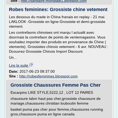
Site :
http://sanitaire-mondiale1.blogspot.com
Robes feminines: Grossiste chine vetement
Les dessous du made in China franais en replay - 21 mai.
LAKLOOK -Grossiste en ligne-Grossiste et demi-grossiste
vtement.
Les contrefaons chinoises ont marqu l actualit avec
dsormais la contrefaon de points de ventemagasins. Vous
souhaitez importer des produits en provenance de Chine (
vtements). Grossistes chinois vetement - 6 avr. NOUVEAU :
Dcouvrez Grossiste Chinois Import Discount.
Un...
Lire la suite
Date:
2017-06-23 08:37:00
Site :
http://robesfeminines.blogspot.com
Grossiste Chaussures Femme Pas Cher
Escarpins LIKE STYLE,5222,12 , LOT 12 PAIRES
chaussure talon haut pas cher,grossiste chaussure de
mariage,chaussures christian louboutin femme
basket puma pas cher pour femme,chaussures running
gros,chaussure puma en ligne canada