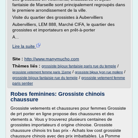
fantaisie de Marseille sont principalement regroupés dans
le premiere arrondissement de la ville.
Visite du quartier des grossistes à Aubervilliers
Aubervilliers, LEM 888, Marché CIFA, le quartier des
grossistes et importateurs en prêt-à-porter
A...
Lire la suite
Site :
http://www.manymucho.com
Thèmes liés :
/
grossiste bijoux fantaisie paris rue du temple
/
/
grossiste vetement femme paris 11eme
grossiste bijoux lyon rue moliere
/
grossiste bijoux fantaisie rue du temple
grossiste vetement femme
paris sentier
Robes feminines: Grossiste chinois
chaussure
Grossiste vetements et chaussures pour femmes Grossiste
de prt porter en ligne propose des chaussures et des
vtements a. Vous y trouverez plusieurs centaines de
grossistes importateurs d origine chinoise. Grossiste
chaussure chinois trs bas prix - Achats low cost grossiste
chaussure chinois avec des prix imbattables. La Pomme