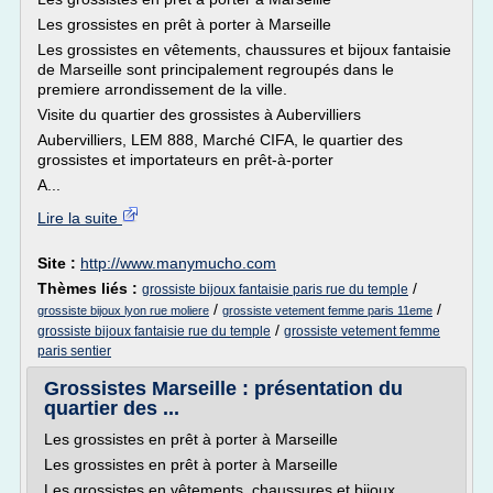
Les grossistes en prêt à porter à Marseille
Les grossistes en vêtements, chaussures et bijoux fantaisie
de Marseille sont principalement regroupés dans le
premiere arrondissement de la ville.
Visite du quartier des grossistes à Aubervilliers
Aubervilliers, LEM 888, Marché CIFA, le quartier des
grossistes et importateurs en prêt-à-porter
A...
Lire la suite
Site :
http://www.manymucho.com
Thèmes liés :
/
grossiste bijoux fantaisie paris rue du temple
/
/
grossiste bijoux lyon rue moliere
grossiste vetement femme paris 11eme
/
grossiste bijoux fantaisie rue du temple
grossiste vetement femme
paris sentier
Grossistes Marseille : présentation du
quartier des ...
Les grossistes en prêt à porter à Marseille
Les grossistes en prêt à porter à Marseille
Les grossistes en vêtements, chaussures et bijoux