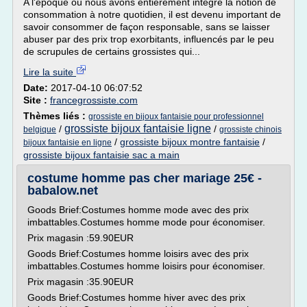
A l'époque où nous avons entièrement intégré la notion de
consommation à notre quotidien, il est devenu important de
savoir consommer de façon responsable, sans se laisser
abuser par des prix trop exorbitants, influencés par le peu
de scrupules de certains grossistes qui...
Lire la suite
Date:
2017-04-10 06:07:52
Site :
francegrossiste.com
Thèmes liés :
grossiste en bijoux fantaisie pour professionnel
grossiste bijoux fantaisie ligne
/
/
belgique
grossiste chinois
/
grossiste bijoux montre fantaisie
/
bijoux fantaisie en ligne
grossiste bijoux fantaisie sac a main
costume homme pas cher mariage 25€ -
babalow.net
Goods Brief:Costumes homme mode avec des prix
imbattables.Costumes homme mode pour économiser.
Prix magasin :59.90EUR
Goods Brief:Costumes homme loisirs avec des prix
imbattables.Costumes homme loisirs pour économiser.
Prix magasin :35.90EUR
Goods Brief:Costumes homme hiver avec des prix