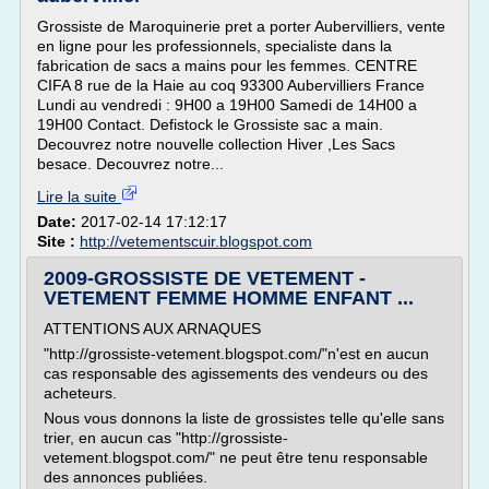
Grossiste de Maroquinerie pret a porter Aubervilliers, vente
en ligne pour les professionnels, specialiste dans la
fabrication de sacs a mains pour les femmes. CENTRE
CIFA 8 rue de la Haie au coq 93300 Aubervilliers France
Lundi au vendredi : 9H00 a 19H00 Samedi de 14H00 a
19H00 Contact. Defistock le Grossiste sac a main.
Decouvrez notre nouvelle collection Hiver ,Les Sacs
besace. Decouvrez notre...
Lire la suite
Date:
2017-02-14 17:12:17
Site :
http://vetementscuir.blogspot.com
2009-GROSSISTE DE VETEMENT -
VETEMENT FEMME HOMME ENFANT ...
ATTENTIONS AUX ARNAQUES
"http://grossiste-vetement.blogspot.com/"n'est en aucun
cas responsable des agissements des vendeurs ou des
acheteurs.
Nous vous donnons la liste de grossistes telle qu'elle sans
trier, en aucun cas "http://grossiste-
vetement.blogspot.com/" ne peut être tenu responsable
des annonces publiées.