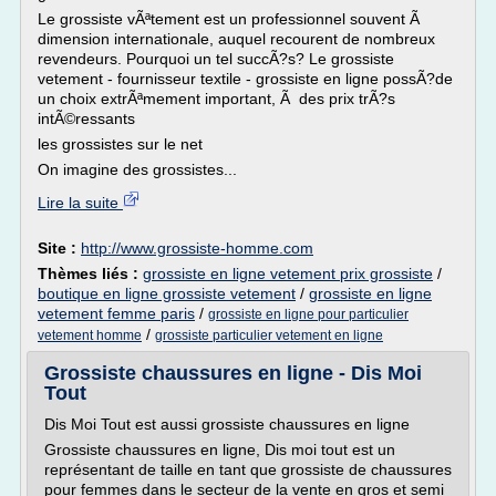
Le grossiste vÃªtement est un professionnel souvent Ã
dimension internationale, auquel recourent de nombreux
revendeurs. Pourquoi un tel succÃ?s? Le grossiste
vetement - fournisseur textile - grossiste en ligne possÃ?de
un choix extrÃªmement important, Ã des prix trÃ?s
intÃ©ressants
les grossistes sur le net
On imagine des grossistes...
Lire la suite
Site :
http://www.grossiste-homme.com
Thèmes liés :
grossiste en ligne vetement prix grossiste
/
boutique en ligne grossiste vetement
/
grossiste en ligne
vetement femme paris
/
grossiste en ligne pour particulier
/
vetement homme
grossiste particulier vetement en ligne
Grossiste chaussures en ligne - Dis Moi
Tout
Dis Moi Tout est aussi grossiste chaussures en ligne
Grossiste chaussures en ligne, Dis moi tout est un
représentant de taille en tant que grossiste de chaussures
pour femmes dans le secteur de la vente en gros et semi