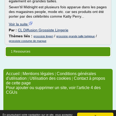
également en grandes tailles.
Seven'til Midnight est plusieurs fois apparue dans les pages
des magasines people, mode etc. car ses produits ont été
porter par des célébrités comme Katty Perry...
Voir la suite
Par :
CL Diffusion Grossiste Lingerie
Thèmes liés :
/
/
grossiste lingeri
grossiste grande taille belgique
grossiste costume de marque
1 Ressources
Accueil
|
Mentions légales
|
Conditions générales
d'utilisation
|
Utilisation des cookies
|
Contact à propos
de cette page
Pour ajouter ou supprimer un site, voir l'article 4 des
CGUs
En poursuivant votre navigation sur ce site, vous acceptez
X