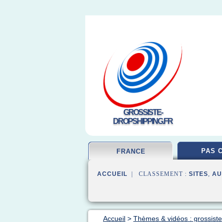
GROSSISTE-
DROPSHIPPING.FR
PAS 
FRANCE
ACCUEIL
| CLASSEMENT :
SITES
,
AU
Accueil
>
Thèmes & vidéos : grossiste